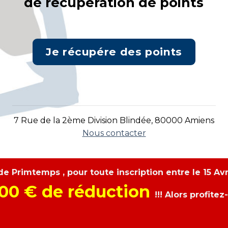
de récupération de points
Je récupére des points
7 Rue de la 2ème Division Blindée, 80000 Amiens
Nous contacter
erie de Primtemps , pour toute inscription 
100 € de réduction
!!! Alors profitez-