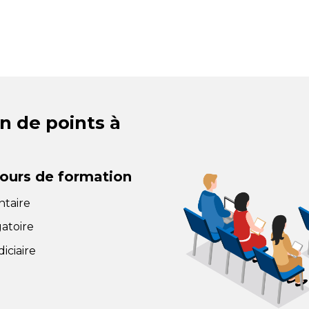
n de points à
jours de formation
ntaire
gatoire
iciaire